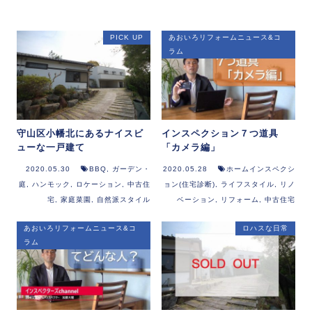
PICK UP
あおいろリフォームニュース&コ
ラム
守山区小幡北にあるナイスビ
インスペクション７つ道具
ューな一戸建て
「カメラ編」
2020.05.30
BBQ
,
ガーデン・
2020.05.28
ホームインスペクシ
庭
,
ハンモック
,
ロケーション
,
中古住
ョン(住宅診断)
,
ライフスタイル
,
リノ
宅
,
家庭菜園
,
自然派スタイル
ベーション
,
リフォーム
,
中古住宅
あおいろリフォームニュース&コ
ロハスな日常
ラム