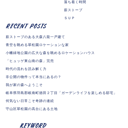
落ち着く時間
薪ストーブ
ＳＵＰ
薪ストーブのある大森八龍一戸建て
青空を眺める翠松園ロケーションな家
小幡緑地公園の広大な森を眺めるロケーションハウス
「ヒュッゲ東山南の森」完売
時代の流れを読み解く力
非公開の物件って本当にあるの？
我が家の森へようこそ
岐阜県羽島郡岐南町徳田２丁目「ガーデンライフを楽しめる邸宅」
何気ない日常こそ奇跡の連続
守山区翠松園の高台にある土地