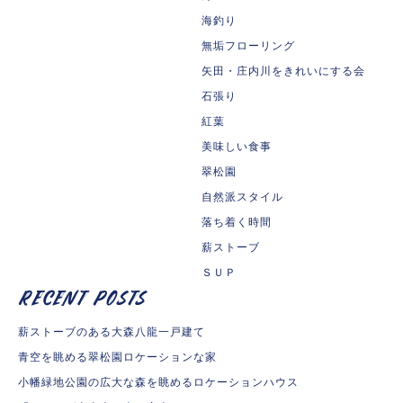
海釣り
無垢フローリング
矢田・庄内川をきれいにする会
石張り
紅葉
美味しい食事
翠松園
自然派スタイル
落ち着く時間
薪ストーブ
ＳＵＰ
薪ストーブのある大森八龍一戸建て
青空を眺める翠松園ロケーションな家
小幡緑地公園の広大な森を眺めるロケーションハウス