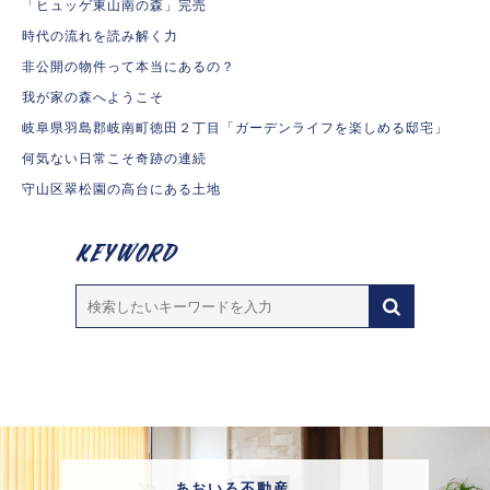
「ヒュッゲ東山南の森」完売
時代の流れを読み解く力
非公開の物件って本当にあるの？
我が家の森へようこそ
岐阜県羽島郡岐南町徳田２丁目「ガーデンライフを楽しめる邸宅」
何気ない日常こそ奇跡の連続
守山区翠松園の高台にある土地
あおいろ不動産