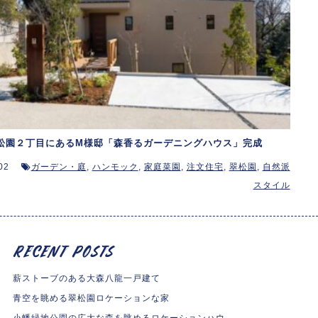
松園２丁目にあるM様邸「森香るガーデニングハウス」完成
02
ガーデン・庭
,
ハンモック
,
家庭菜園
,
注文住宅
,
翠松園
,
自然派
スタイル
薪ストーブのある大森八龍一戸建て
青空を眺める翠松園ロケーションな家
小幡緑地公園の広大な森を眺めるロケーションハウ