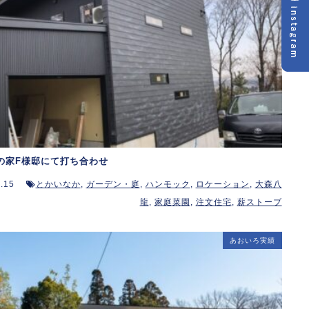
の家F様邸にて打ち合わせ
.15
とかいなか
,
ガーデン・庭
,
ハンモック
,
ロケーション
,
大森八
龍
,
家庭菜園
,
注文住宅
,
薪ストーブ
あおいろ実績