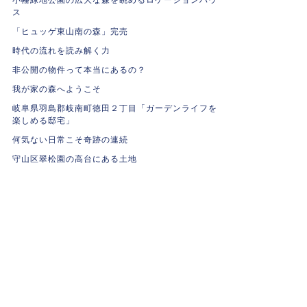
ス
「ヒュッゲ東山南の森」完売
時代の流れを読み解く力
非公開の物件って本当にあるの？
我が家の森へようこそ
岐阜県羽島郡岐南町徳田２丁目「ガーデンライフを
楽しめる邸宅」
何気ない日常こそ奇跡の連続
守山区翠松園の高台にある土地