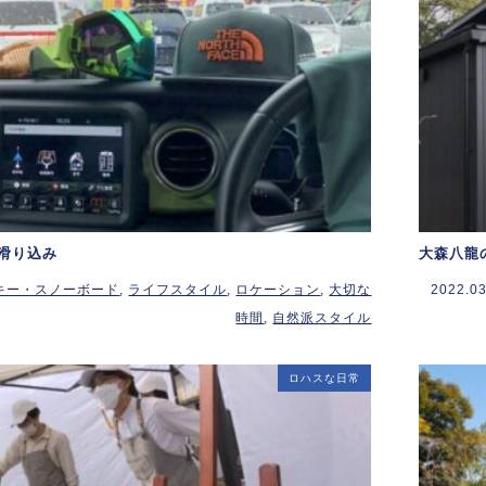
滑り込み
大森八龍
キー・スノーボード
,
ライフスタイル
,
ロケーション
,
大切な
2022.03
時間
,
自然派スタイル
ロハスな日常