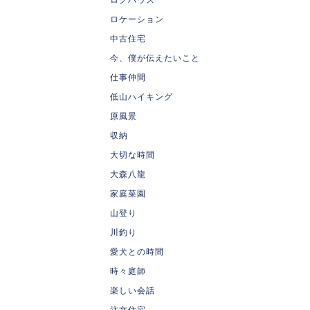
ロケーション
中古住宅
今、僕が伝えたいこと
仕事仲間
低山ハイキング
原風景
収納
大切な時間
大森八龍
家庭菜園
山登り
川釣り
愛犬との時間
時々庭師
楽しい会話
注文住宅