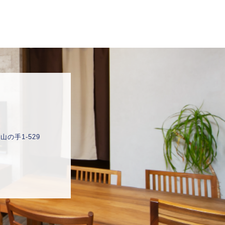
産
の手1-529