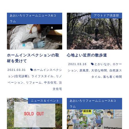
あおいろリフォームニュース&コ
アウトドア倶楽部
ラム
ホームインスペクションの取
心地よい近所の散歩道
材を受けて
2021.03.16
とかいなか
,
ロケー
2021.03.31
ホームインスペクシ
ション
,
原風景
,
大切な時間
,
自然派ス
ョン(住宅診断)
,
ライフスタイル
,
リノ
タイル
,
落ち着く時間
ベーション
,
リフォーム
,
中古住宅
,
注
文住宅
ニュース＆イベント
あおいろリフォームニュース&コ
ラム