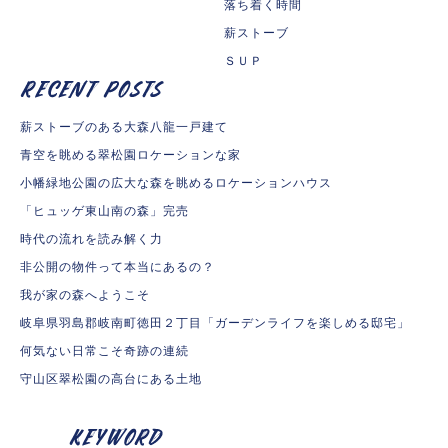
落ち着く時間
薪ストーブ
ＳＵＰ
薪ストーブのある大森八龍一戸建て
青空を眺める翠松園ロケーションな家
小幡緑地公園の広大な森を眺めるロケーションハウス
「ヒュッゲ東山南の森」完売
時代の流れを読み解く力
非公開の物件って本当にあるの？
我が家の森へようこそ
岐阜県羽島郡岐南町徳田２丁目「ガーデンライフを楽しめる邸宅」
何気ない日常こそ奇跡の連続
守山区翠松園の高台にある土地