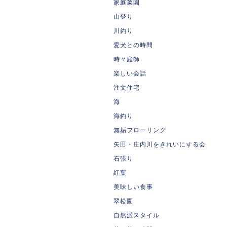
家庭菜園
山登り
川釣り
愛犬との時間
時々庭師
楽しい会話
注文住宅
海
海釣り
無垢フローリング
矢田・庄内川をきれいにする会
石張り
紅葉
美味しい食事
翠松園
自然派スタイル