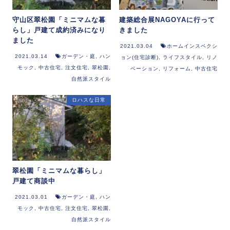
守山区翠松園「ミニマムな暮
建築総合展NAGOYAに行って
らし」戸建て成約済みになり
きました
ました
2021.03.04
ホームインスペクシ
2021.03.14
ガーデン・庭
,
ハン
ョン(住宅診断)
,
ライフスタイル
,
リノ
モック
,
中古住宅
,
注文住宅
,
翠松園
,
ベーション
,
リフォーム
,
中古住宅
自然派スタイル
ロハスな日常
翠松園「ミニマムな暮らし」
戸建て商談中
2021.03.01
ガーデン・庭
,
ハン
モック
,
中古住宅
,
注文住宅
,
翠松園
,
自然派スタイル