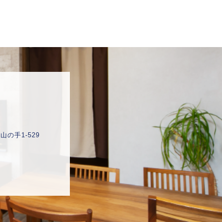
産
の手1-529