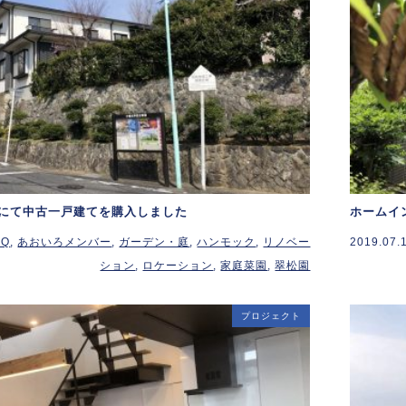
にて中古一戸建てを購入しました
ホームイ
BQ
,
あおいろメンバー
,
ガーデン・庭
,
ハンモック
,
リノベー
2019.07.
ション
,
ロケーション
,
家庭菜園
,
翠松園
プロジェクト