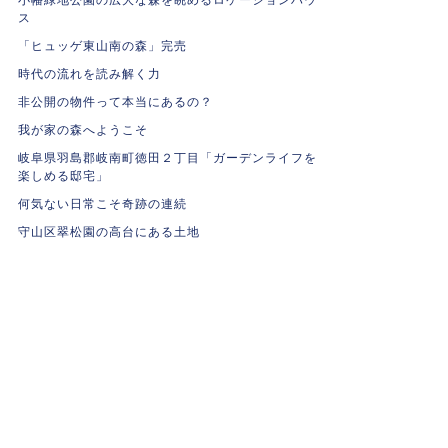
ス
「ヒュッゲ東山南の森」完売
時代の流れを読み解く力
非公開の物件って本当にあるの？
我が家の森へようこそ
岐阜県羽島郡岐南町徳田２丁目「ガーデンライフを
楽しめる邸宅」
何気ない日常こそ奇跡の連続
守山区翠松園の高台にある土地