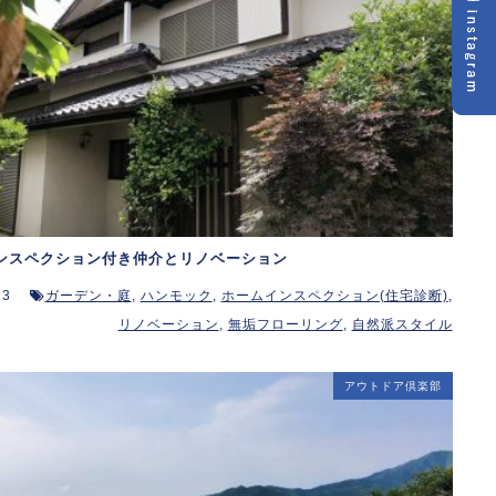
ンスペクション付き仲介とリノベーション
13
ガーデン・庭
,
ハンモック
,
ホームインスペクション(住宅診断)
,
リノベーション
,
無垢フローリング
,
自然派スタイル
アウトドア倶楽部