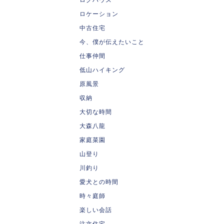
ロケーション
中古住宅
今、僕が伝えたいこと
仕事仲間
低山ハイキング
原風景
収納
大切な時間
大森八龍
家庭菜園
山登り
川釣り
愛犬との時間
時々庭師
楽しい会話
注文住宅