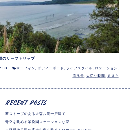
間のサーフトリップ
7.03
サーフィン
,
ボディーボード
,
ライフスタイル
,
ロケーション
,
原風景
,
大切な時間
,
ＳＵＰ
薪ストーブのある大森八龍一戸建て
青空を眺める翠松園ロケーションな家
小幡緑地公園の広大な森を眺めるロケーションハウ