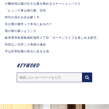
小幡緑地公園の広大な森を眺めるロケーションハウス
「ヒュッゲ東山南の森」完売
時代の流れを読み解く力
非公開の物件って本当にあるの？
我が家の森へようこそ
岐阜県羽島郡岐南町徳田２丁目「ガーデンライフを楽しめる邸宅」
何気ない日常こそ奇跡の連続
守山区翠松園の高台にある土地