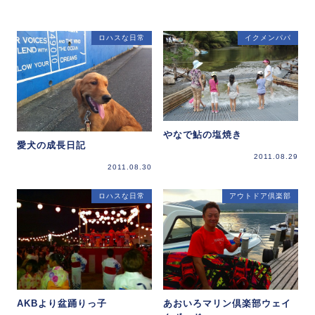
ロハスな日常
イクメンパパ
やなで鮎の塩焼き
愛犬の成長日記
2011.08.29
2011.08.30
ロハスな日常
アウトドア倶楽部
AKBより盆踊りっ子
あおいろマリン倶楽部ウェイ