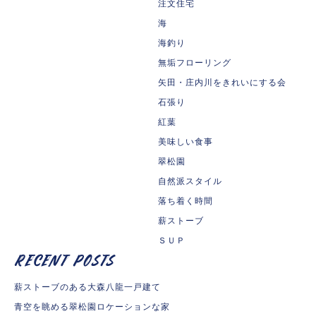
注文住宅
海
海釣り
無垢フローリング
矢田・庄内川をきれいにする会
石張り
紅葉
美味しい食事
翠松園
自然派スタイル
落ち着く時間
薪ストーブ
ＳＵＰ
薪ストーブのある大森八龍一戸建て
青空を眺める翠松園ロケーションな家