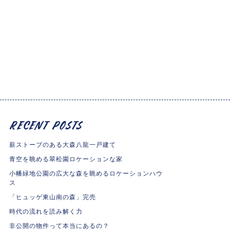
薪ストーブのある大森八龍一戸建て
青空を眺める翠松園ロケーションな家
小幡緑地公園の広大な森を眺めるロケーションハウ
ス
「ヒュッゲ東山南の森」完売
時代の流れを読み解く力
非公開の物件って本当にあるの？