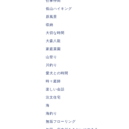
仕事仲間
低山ハイキング
原風景
収納
大切な時間
大森八龍
家庭菜園
山登り
川釣り
愛犬との時間
時々庭師
楽しい会話
注文住宅
海
海釣り
無垢フローリング