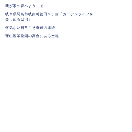
我が家の森へようこそ
岐阜県羽島郡岐南町徳田２丁目「ガーデンライフを
楽しめる邸宅」
何気ない日常こそ奇跡の連続
守山区翠松園の高台にある土地