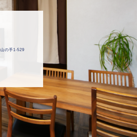
産
の手1-529