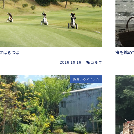
フはきつよ
海を眺め
2016.10.16
ゴルフ
あおいろアイテム