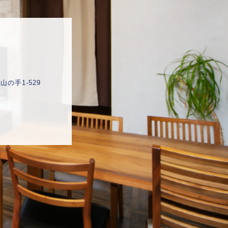
産
の手1-529