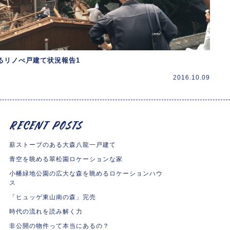
るリノべ戸建て状況報告1
2016.10.09
薪ストーブのある大森八龍一戸建て
青空を眺める翠松園ロケーションな家
小幡緑地公園の広大な森を眺めるロケーションハウ
ス
「ヒュッゲ東山南の森」完売
時代の流れを読み解く力
非公開の物件って本当にあるの？