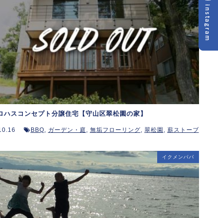
ロハスコンセプト分譲住宅【守山区翠松園の家】
10.16
BBQ
,
ガーデン・庭
,
無垢フローリング
,
翠松園
,
薪ストーブ
イクメンパパ