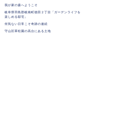
我が家の森へようこそ
岐阜県羽島郡岐南町徳田２丁目「ガーデンライフを
楽しめる邸宅」
何気ない日常こそ奇跡の連続
守山区翠松園の高台にある土地