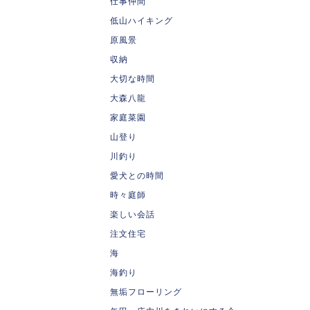
仕事仲間
低山ハイキング
原風景
収納
大切な時間
大森八龍
家庭菜園
山登り
川釣り
愛犬との時間
時々庭師
楽しい会話
注文住宅
海
海釣り
無垢フローリング