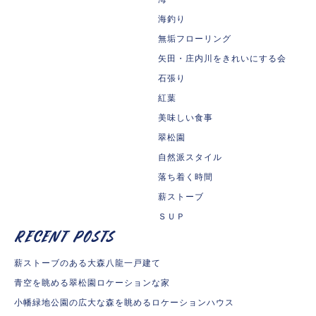
海釣り
無垢フローリング
矢田・庄内川をきれいにする会
石張り
紅葉
美味しい食事
翠松園
自然派スタイル
落ち着く時間
薪ストーブ
ＳＵＰ
薪ストーブのある大森八龍一戸建て
青空を眺める翠松園ロケーションな家
小幡緑地公園の広大な森を眺めるロケーションハウス