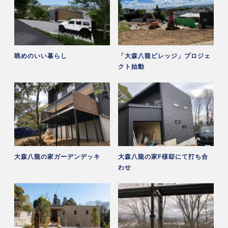
眺めのいい暮らし
「大森八龍ビレッジ」プロジェ
クト始動
大森八龍の家ガーデンデッキ
大森八龍の家F様邸にて打ち合
わせ