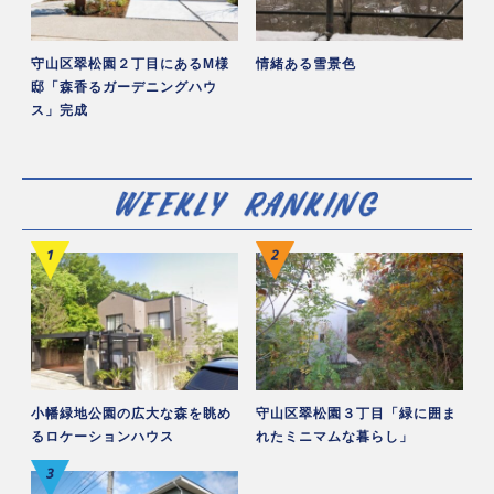
守山区翠松園２丁目にあるM様
情緒ある雪景色
邸「森香るガーデニングハウ
ス」完成
小幡緑地公園の広大な森を眺め
守山区翠松園３丁目「緑に囲ま
るロケーションハウス
れたミニマムな暮らし」