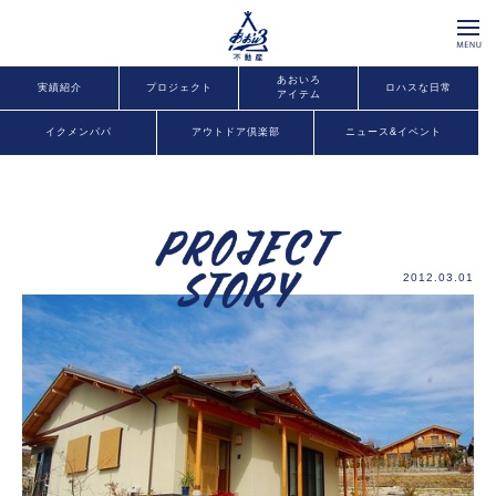
あおいろ
実績紹介
プロジェクト
ロハスな日常
アイテム
イクメンパパ
アウトドア倶楽部
ニュース&イベント
2012.03.01