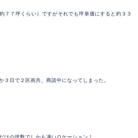
約７７坪くらい）ですがそれでも坪単価にすると約３３
か３日で２区画共、商談中になってしまった。
だけの坪数でしかも凄いロケーション！