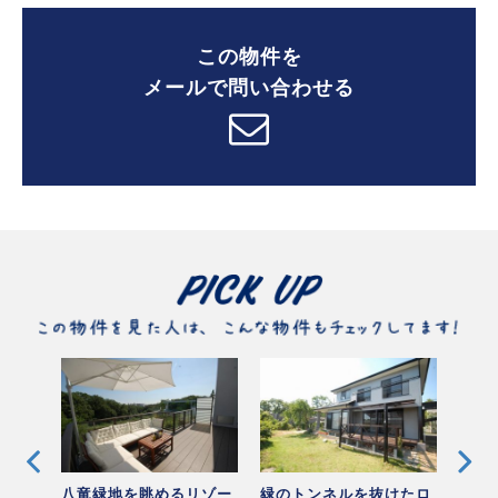
この物件を
メールで問い合わせる
南向き
八竜緑地を眺めるリゾー
緑のトンネルを抜けたロ
森に