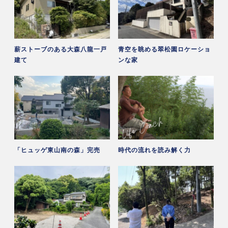
薪ストーブのある大森八龍一戸
青空を眺める翠松園ロケーショ
建て
ンな家
「ヒュッゲ東山南の森」完売
時代の流れを読み解く力