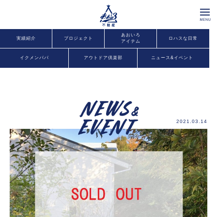
あおいろ
実績紹介
プロジェクト
ロハスな日常
アイテム
イクメンパパ
アウトドア倶楽部
ニュース&イベント
2021.03.14