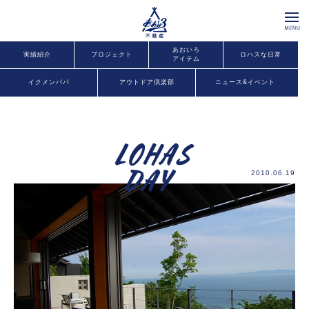
あおいろ
実績紹介
プロジェクト
ロハスな日常
アイテム
イクメンパパ
アウトドア倶楽部
ニュース&イベント
2010.06.19