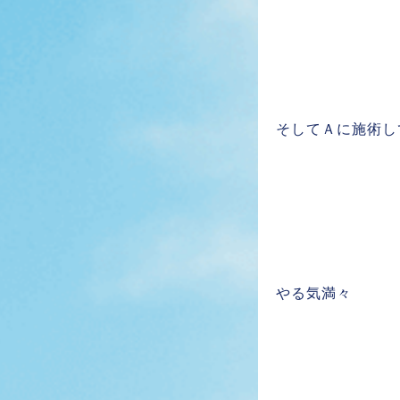
そしてＡに施術し
やる気満々