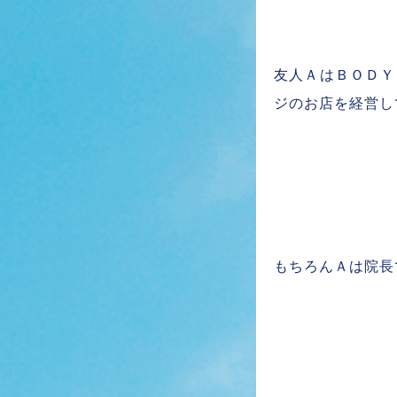
友人ＡはＢＯＤＹ
ジのお店を経営し
もちろんＡは院長