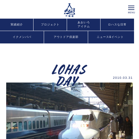
あおいろ
実績紹介
プロジェクト
ロハスな日常
アイテム
イクメンパパ
アウトドア倶楽部
ニュース&イベント
2010.03.31