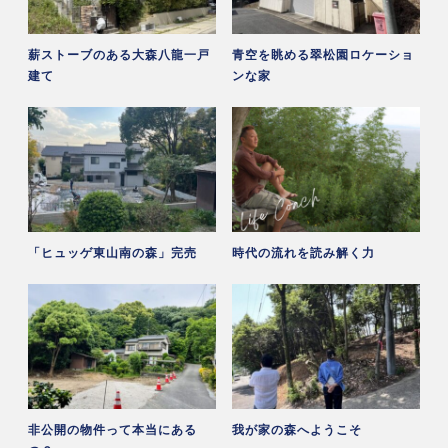
薪ストーブのある大森八龍一戸
青空を眺める翠松園ロケーショ
建て
ンな家
「ヒュッゲ東山南の森」完売
時代の流れを読み解く力
非公開の物件って本当にある
我が家の森へようこそ